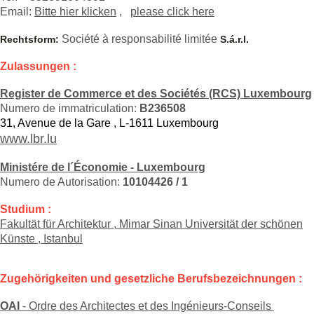
Email:
Bitte hier klicken
,
please click here
Société à responsabilité limitée
Rechtsform:
S.á.r.l.
Zulassungen :
Register de Commerce et des Sociétés (RCS) Luxembourg
Numero de immatriculation:
B236508
3
1, Avenue de la Gare , L-1611 Luxembourg
www.lbr.lu
Ministére de l´Économie - Luxembourg
Numero de Autorisation:
10104426 / 1
Studium :
Fakultät für Architektur , Mimar Sinan Universität der schönen
Künste , Istanbul
Zugehörigkeiten und gesetzliche Berufsbezeichnungen :
OAI
- Ordre des Architectes et des Ingénieurs-Conseils